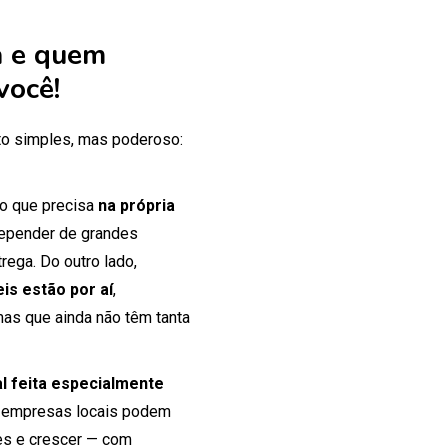
 e quem
você!
o simples, mas poderoso:
 o que precisa
na própria
 depender de grandes
rega. Do outro lado,
is estão por aí
,
mas que ainda não têm tanta
tal feita especialmente
 empresas locais podem
tes e crescer — com