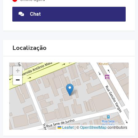
Chat
Localização
+
−
Leaflet
|
©
OpenStreetMap
contributors