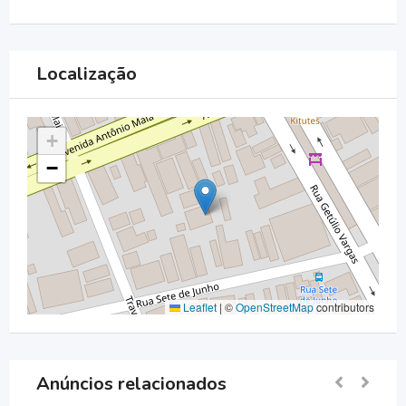
Localização
+
−
Leaflet
|
©
OpenStreetMap
contributors
Anúncios relacionados