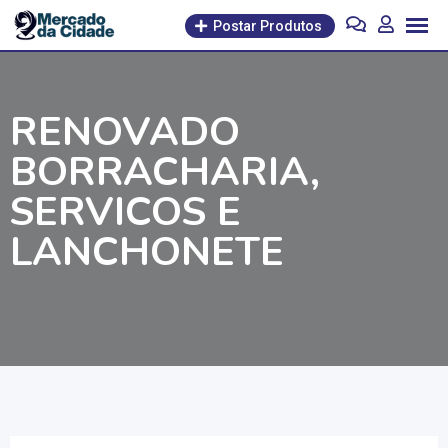
Pular
Postar Produtos
para
o
conteúdo
RENOVADO
BORRACHARIA,
SERVICOS E
LANCHONETE