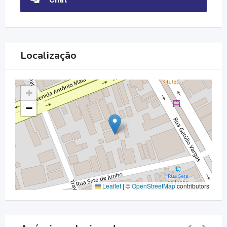
Localização
+
−
Leaflet
|
©
OpenStreetMap
contributors