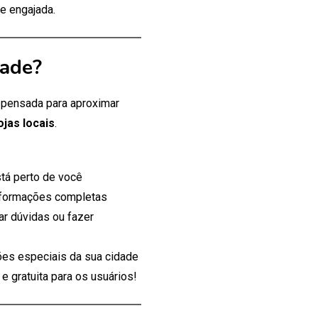
e engajada.
dade?
, pensada para aproximar
ojas locais
.
tá perto de você
nformações completas
ar dúvidas ou fazer
es especiais da sua cidade
 gratuita para os usuários!