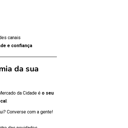
des canais
de e confiança
mia da sua
 Mercado da Cidade é
o seu
cal
.
ui? Converse com a gente!
entro das novidades.