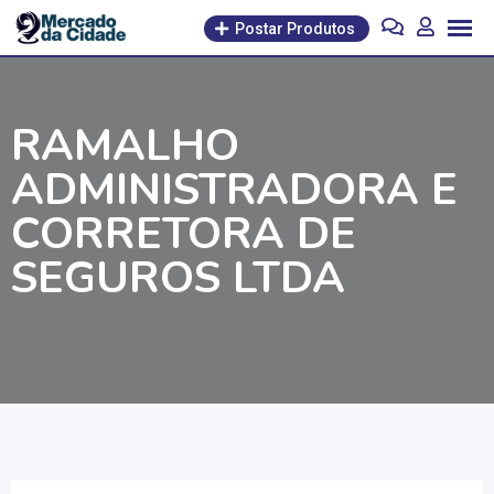
Pular
Postar Produtos
para
o
conteúdo
RAMALHO
ADMINISTRADORA E
CORRETORA DE
SEGUROS LTDA