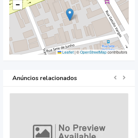
−
Leaflet
|
©
OpenStreetMap
contributors
Anúncios relacionados