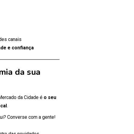
des canais
de e confiança
mia da sua
 Mercado da Cidade é
o seu
cal
.
ui? Converse com a gente!
entro das novidades.