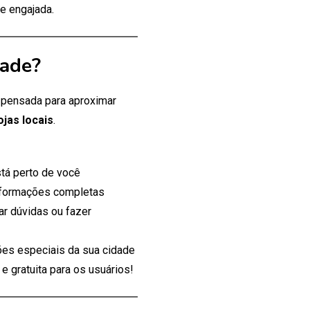
e engajada.
dade?
, pensada para aproximar
ojas locais
.
tá perto de você
nformações completas
ar dúvidas ou fazer
es especiais da sua cidade
 gratuita para os usuários!