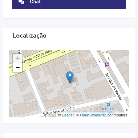
Chat
Localização
+
−
Leaflet
|
©
OpenStreetMap
contributors