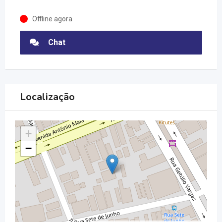
Offline agora
Chat
Localização
+
−