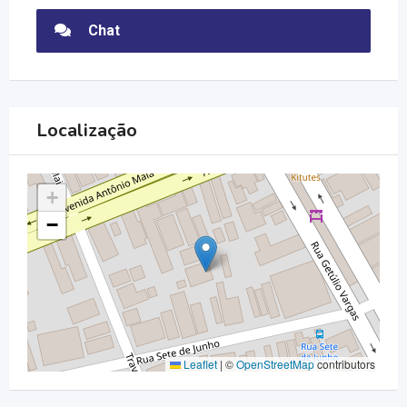
Chat
Localização
+
−
Leaflet
|
©
OpenStreetMap
contributors