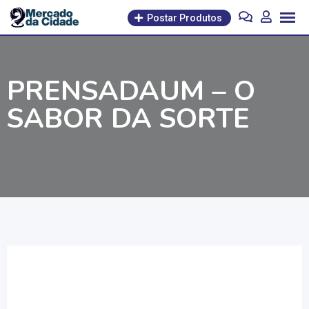
Pular
Postar Produtos
para
o
conteúdo
PRENSADAUM – O
SABOR DA SORTE