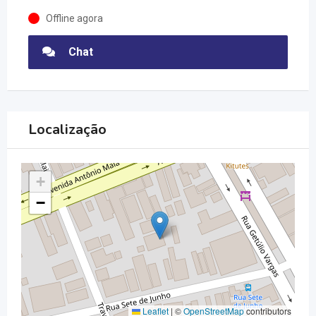
Offline agora
Chat
Localização
+
−
Leaflet
|
©
OpenStreetMap
contributors