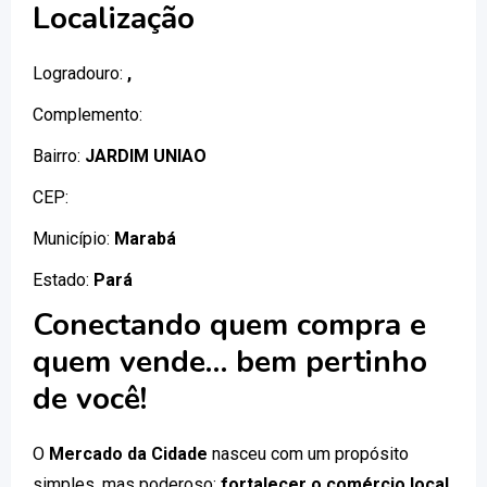
Localização
Logradouro:
,
Complemento:
Bairro:
JARDIM UNIAO
CEP:
Município:
Marabá
Estado:
Pará
Conectando quem compra e
quem vende… bem pertinho
de você!
O
Mercado da Cidade
nasceu com um propósito
simples, mas poderoso:
fortalecer o comércio local
.