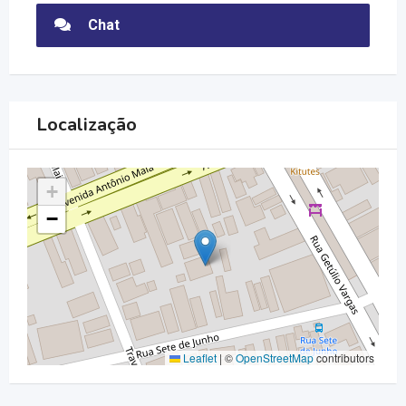
Chat
Localização
+
−
Leaflet
|
©
OpenStreetMap
contributors