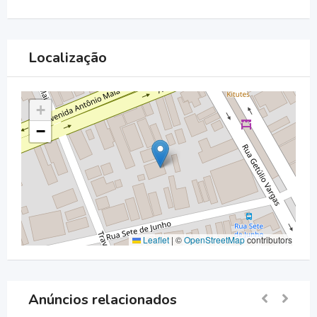
Localização
+
−
Leaflet
|
©
OpenStreetMap
contributors
Anúncios relacionados