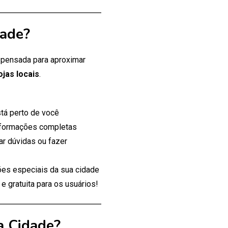
dade?
, pensada para aproximar
ojas locais
.
tá perto de você
nformações completas
ar dúvidas ou fazer
es especiais da sua cidade
 gratuita para os usuários!
a Cidade?