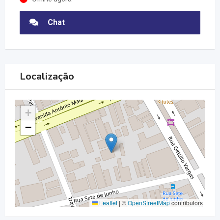
Chat
Localização
+
−
Leaflet
|
©
OpenStreetMap
contributors