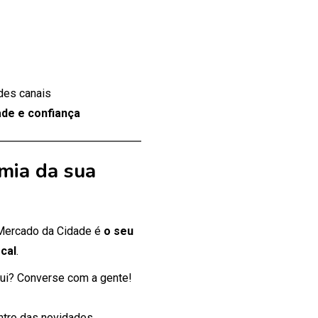
des canais
de e confiança
mia da sua
 Mercado da Cidade é
o seu
cal
.
ui? Converse com a gente!
entro das novidades.