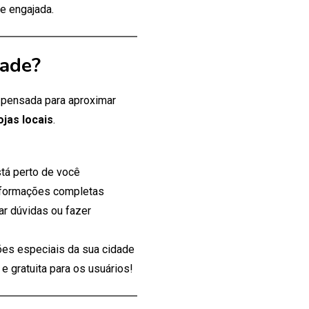
e engajada.
dade?
, pensada para aproximar
ojas locais
.
tá perto de você
nformações completas
ar dúvidas ou fazer
es especiais da sua cidade
 gratuita para os usuários!