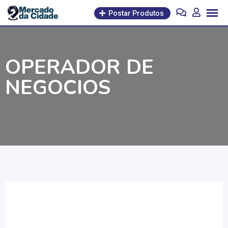
Pular
Postar Produtos
para
o
conteúdo
OPERADOR DE
NEGOCIOS