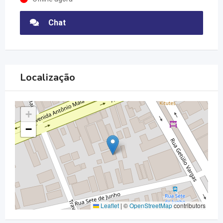
Chat
Localização
+
−
Leaflet
|
©
OpenStreetMap
contributors