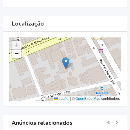
Localização
+
−
Leaflet
|
©
OpenStreetMap
contributors
Anúncios relacionados