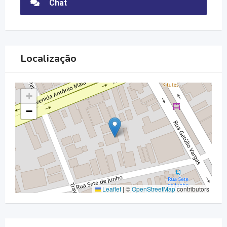
Chat
Localização
+
−
Leaflet
|
©
OpenStreetMap
contributors