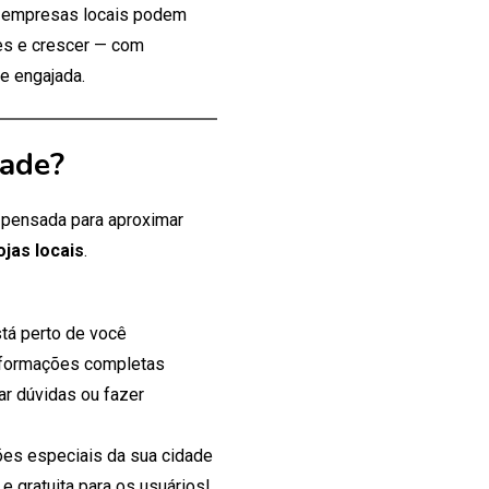
 empresas locais podem
tes e crescer — com
e engajada.
dade?
, pensada para aproximar
ojas locais
.
tá perto de você
nformações completas
ar dúvidas ou fazer
es especiais da sua cidade
 gratuita para os usuários!