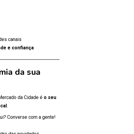
des canais
de e confiança
mia da sua
 Mercado da Cidade é
o seu
cal
.
ui? Converse com a gente!
entro das novidades.