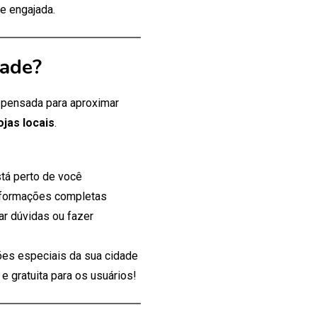
e engajada.
dade?
, pensada para aproximar
ojas locais
.
tá perto de você
nformações completas
ar dúvidas ou fazer
es especiais da sua cidade
 gratuita para os usuários!