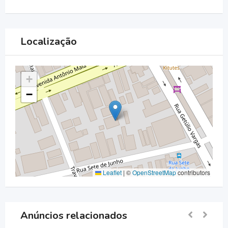
Localização
+
−
Leaflet
|
©
OpenStreetMap
contributors
Anúncios relacionados