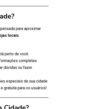
dade?
, pensada para aproximar
ojas locais
.
tá perto de você
nformações completas
ar dúvidas ou fazer
es especiais da sua cidade
 gratuita para os usuários!
a Cidade?