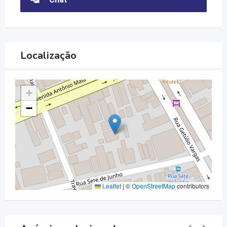
Localização
+
−
Leaflet
|
©
OpenStreetMap
contributors