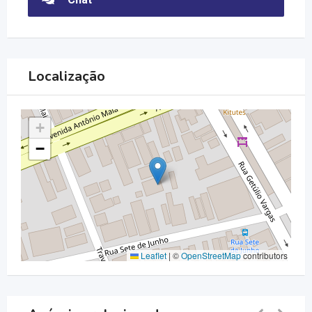
Localização
+
−
Leaflet
|
©
OpenStreetMap
contributors