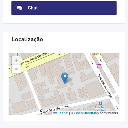
Chat
Localização
+
−
Leaflet
|
©
OpenStreetMap
contributors