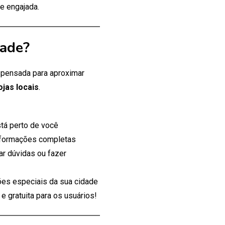
e engajada.
dade?
, pensada para aproximar
ojas locais
.
tá perto de você
nformações completas
ar dúvidas ou fazer
es especiais da sua cidade
 gratuita para os usuários!