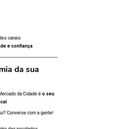
des canais
de e confiança
mia da sua
 Mercado da Cidade é
o seu
cal
.
ui? Converse com a gente!
entro das novidades.