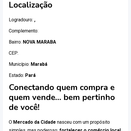
Localização
Logradouro:
,
Complemento:
Bairro:
NOVA MARABA
CEP:
Município:
Marabá
Estado:
Pará
Conectando quem compra e
quem vende… bem pertinho
de você!
O
Mercado da Cidade
nasceu com um propósito
simples, mas poderoso:
fortalecer o comércio local
.