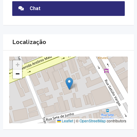
Chat
Localização
+
−
Leaflet
|
©
OpenStreetMap
contributors