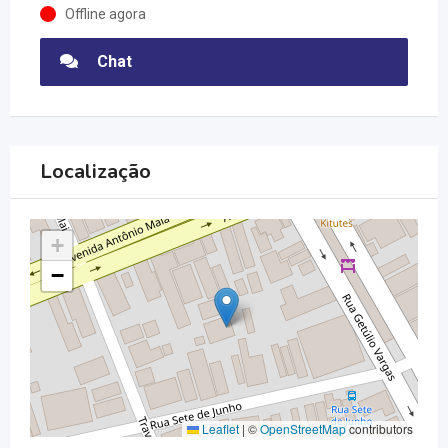
Offline agora
Chat
Localização
+
−
Leaflet
|
©
OpenStreetMap
contributors