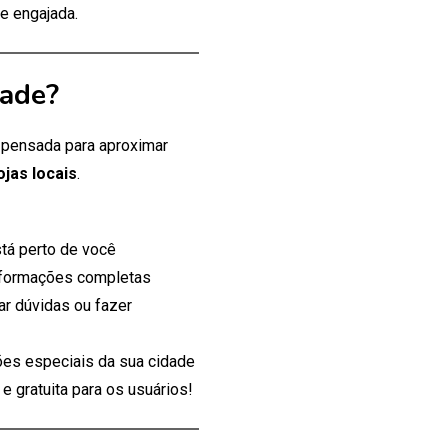
e engajada.
dade?
, pensada para aproximar
ojas locais
.
tá perto de você
nformações completas
ar dúvidas ou fazer
es especiais da sua cidade
 gratuita para os usuários!