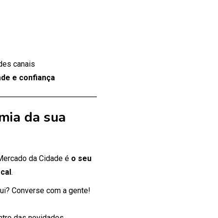
des canais
de e confiança
mia da sua
 Mercado da Cidade é
o seu
cal
.
ui? Converse com a gente!
entro das novidades.