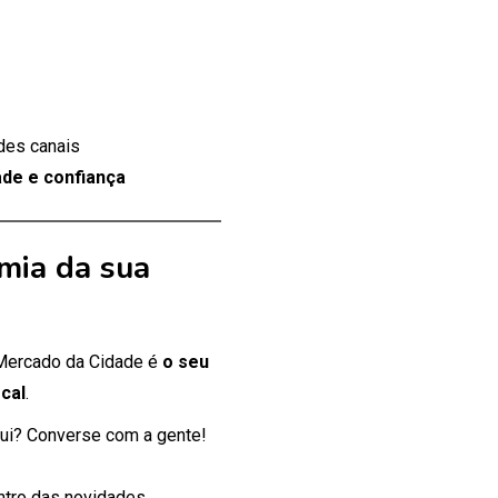
des canais
de e confiança
mia da sua
 Mercado da Cidade é
o seu
cal
.
ui? Converse com a gente!
entro das novidades.