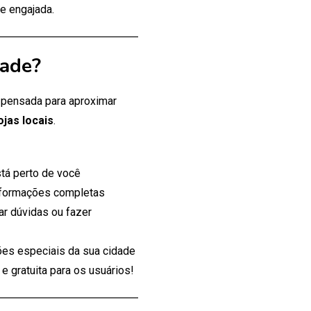
e engajada.
dade?
, pensada para aproximar
ojas locais
.
tá perto de você
nformações completas
ar dúvidas ou fazer
es especiais da sua cidade
 gratuita para os usuários!