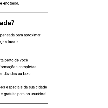
e engajada.
dade?
, pensada para aproximar
ojas locais
.
tá perto de você
nformações completas
ar dúvidas ou fazer
es especiais da sua cidade
 gratuita para os usuários!