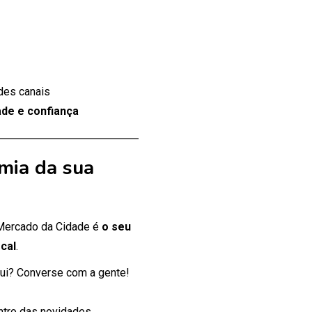
des canais
de e confiança
mia da sua
 Mercado da Cidade é
o seu
cal
.
ui? Converse com a gente!
entro das novidades.