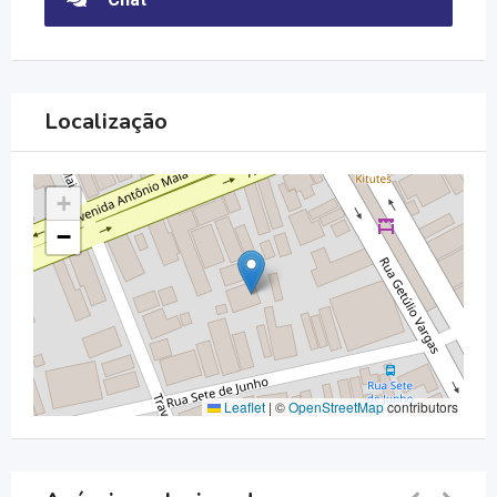
Localização
+
−
Leaflet
|
©
OpenStreetMap
contributors