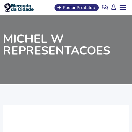
Pular
Postar Produtos
para
o
conteúdo
MICHEL W
REPRESENTACOES