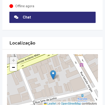
Offline agora
Chat
Localização
+
−
Leaflet
|
©
OpenStreetMap
contributors