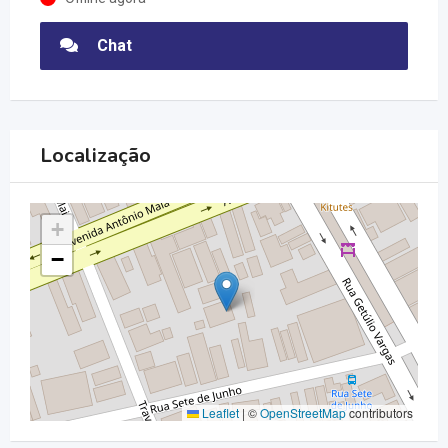
Chat
Localização
+
−
Leaflet
|
©
OpenStreetMap
contributors