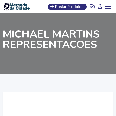
Pular
Postar Produtos
para
o
conteúdo
MICHAEL MARTINS
REPRESENTACOES