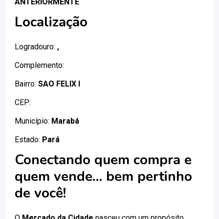
ANTERIORMENTE
Localização
Logradouro:
,
Complemento:
Bairro:
SAO FELIX I
CEP:
Município:
Marabá
Estado:
Pará
Conectando quem compra e
quem vende… bem pertinho
de você!
O
Mercado da Cidade
nasceu com um propósito