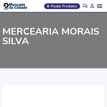
Pular
Postar Produtos
para
o
conteúdo
MERCEARIA MORAIS
SILVA