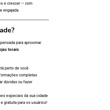
tes e crescer — com
e engajada.
dade?
, pensada para aproximar
ojas locais
.
tá perto de você
nformações completas
ar dúvidas ou fazer
es especiais da sua cidade
 gratuita para os usuários!