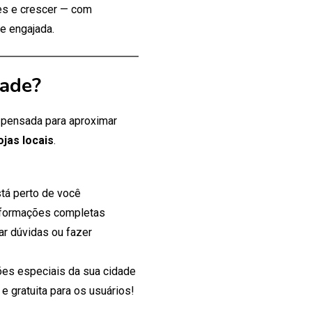
tes e crescer — com
e engajada.
dade?
, pensada para aproximar
ojas locais
.
tá perto de você
nformações completas
ar dúvidas ou fazer
es especiais da sua cidade
 gratuita para os usuários!