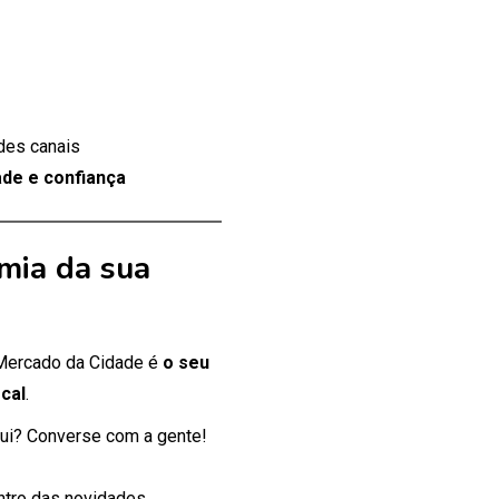
des canais
de e confiança
mia da sua
 Mercado da Cidade é
o seu
cal
.
ui? Converse com a gente!
entro das novidades.