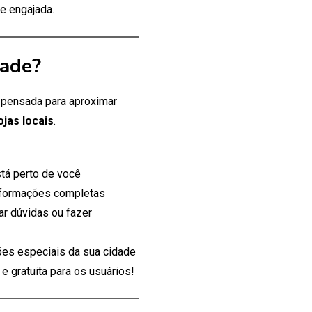
e engajada.
dade?
, pensada para aproximar
ojas locais
.
tá perto de você
nformações completas
ar dúvidas ou fazer
es especiais da sua cidade
 gratuita para os usuários!