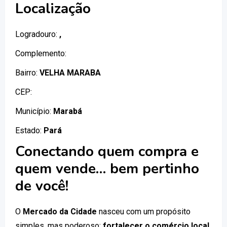
Localização
Logradouro:
,
Complemento:
Bairro:
VELHA MARABA
CEP:
Município:
Marabá
Estado:
Pará
Conectando quem compra e
quem vende… bem pertinho
de você!
O
Mercado da Cidade
nasceu com um propósito
simples, mas poderoso:
fortalecer o comércio local
.