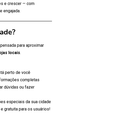
tes e crescer — com
e engajada.
dade?
, pensada para aproximar
ojas locais
.
tá perto de você
nformações completas
ar dúvidas ou fazer
es especiais da sua cidade
 gratuita para os usuários!