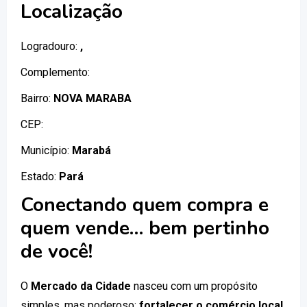
Localização
Logradouro:
,
Complemento:
Bairro:
NOVA MARABA
CEP:
Município:
Marabá
Estado:
Pará
Conectando quem compra e
quem vende… bem pertinho
de você!
O
Mercado da Cidade
nasceu com um propósito
simples, mas poderoso:
fortalecer o comércio local
.