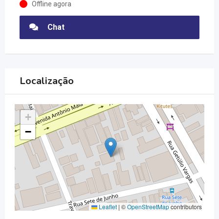
Offline agora
Chat
Localização
+
−
Leaflet
|
©
OpenStreetMap
contributors