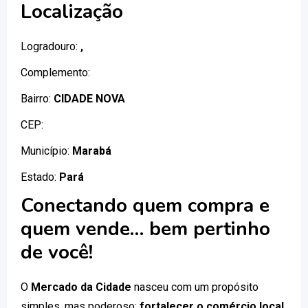
Localização
Logradouro:
,
Complemento:
Bairro:
CIDADE NOVA
CEP:
Município:
Marabá
Estado:
Pará
Conectando quem compra e
quem vende… bem pertinho
de você!
O
Mercado da Cidade
nasceu com um propósito
simples, mas poderoso:
fortalecer o comércio local
.