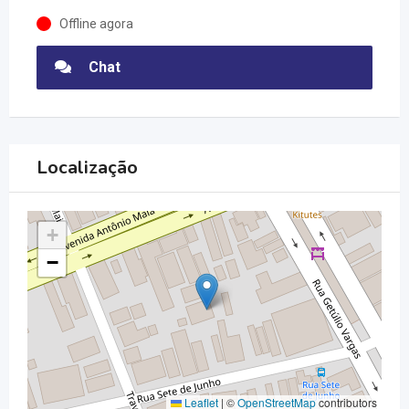
Offline agora
Chat
Localização
+
−
Leaflet
|
©
OpenStreetMap
contributors