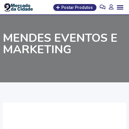
Pular
Postar Produtos
para
o
conteúdo
MENDES EVENTOS E
MARKETING