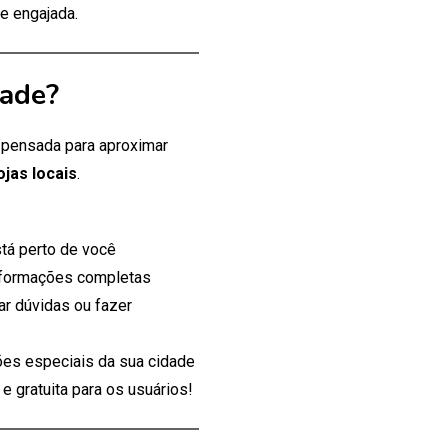
e engajada.
dade?
, pensada para aproximar
ojas locais
.
tá perto de você
nformações completas
ar dúvidas ou fazer
es especiais da sua cidade
 gratuita para os usuários!