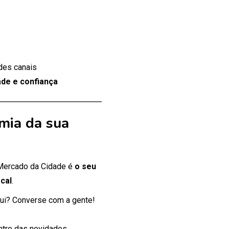
des canais
de e confiança
mia da sua
 Mercado da Cidade é
o seu
cal
.
ui? Converse com a gente!
entro das novidades.