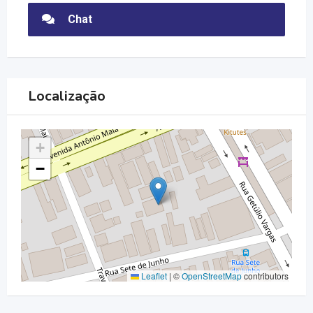
Chat
Localização
+
−
Leaflet
|
©
OpenStreetMap
contributors